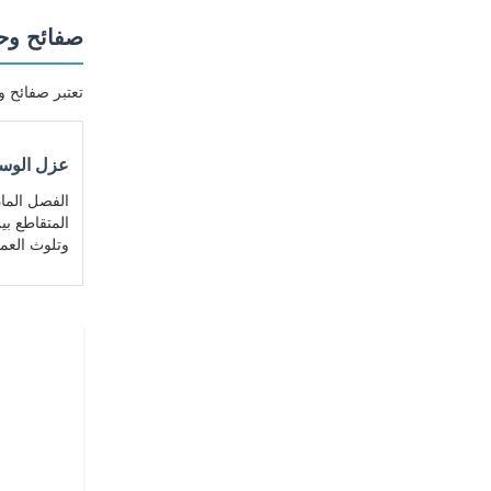
صفائح وحش
تعتبر صفائح وحشيات TS6-L مكونات أساسية لمبادلات الحرارة الصفائحية، وتعمل معًا
عزل الوس
الفصل الماد
المتقاطع بي
وتلوث العمل