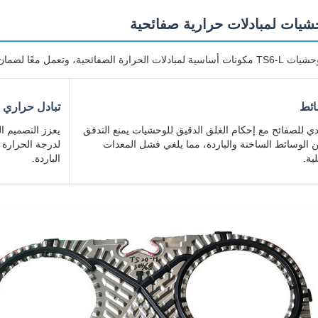
يات لمبادلات حرارية صفائحية
 لضمان التشغيل المستقر من خلال وظيفتين أساسيتين:
ائط
تبادل حراري 
ي للصفائح مع إحكام الغلق الدقيق للوحشيات يمنع التدفق
يعزز التصميم ال
ن الوسائط الساخنة والباردة، مما يلغي فشل المعدات
لدرجة الحرارة 
ية.
الباردة.