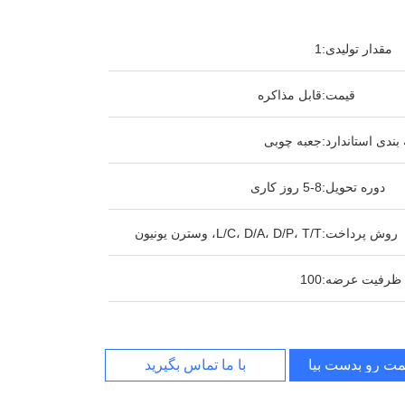
مقدار تولیدی:
1
قیمت:
قابل مذاکره
بندی استاندارد:
جعبه چوبی
دوره تحویل:
5-8 روز کاری
روش پرداخت:
L/C، D/A، D/P، T/T، وسترن یونیون
ظرفیت عرضه:
100
مت رو بدست بیار
با ما تماس بگیرید