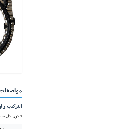
مواصفات 
التركيب وال
تتكون كل صفيحة TS6-L من مكونات صفيحة معدنية ووحشية مانعة للتس