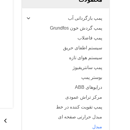
پمپ بازگردانی آب
پمپ گردش خون Grundfos
پمپ فاضلاب
سیستم اطفای حریق
سیستم هوای تازه
پمپ سانتریفیوژ
بوستر پمپ
درایوهای ABB
مرکز تراش عمودی
پمپ تقویت کننده در خط
مبدل حرارتی صفحه ای
مبدل