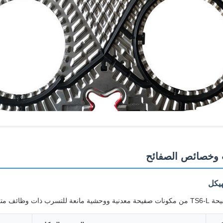
وخصائص الصفائح
هيكل
رب ذات وظائف متكاملة: