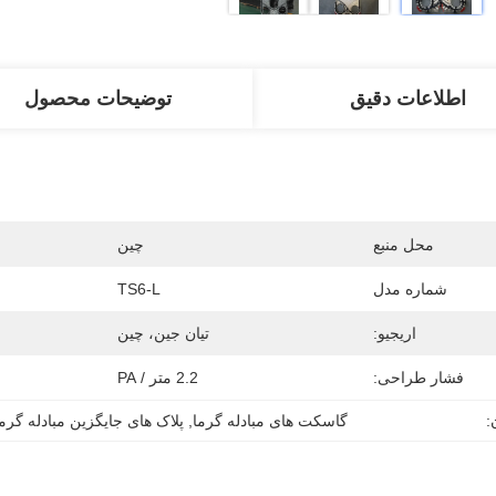
اطلاعات دقیق
توضیحات محصول
محل منبع
چین
شماره مدل
TS6-L
اریجیو:
تیان جین، چین
فشار طراحی:
2.2 متر / PA
:
گاسکت های مبادله گرما
, 
پلاک های جایگزین مبادله گرم