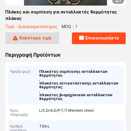
2
/
3
Πλάκες και συμπίεση για ανταλλακτές θερμότητας
πλάκας
Τιμή：Διαπραγματεύσιμος
MOQ：1
Καλύτερη τιμή
Επικοινωνήστε
Περιγραφή Προϊόντων
Υψηλό φως
Πλακέτες συμπίεσης ανταλλακτών
θερμότητας
,
πλακέτες αντικατάστασης ανταλλακτών
θερμότητας
,
πλακέτες βιομηχανικών ανταλλακτών
θερμότητας
Όροι
L/C,D/A,D/P,T/T,Western Union
πληρωμής
Αριθμό
TS6-L
μοντέλου