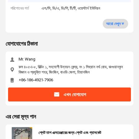
পরিশোধের শর্ত
এল/সি, ডি/এ, ডি/পি, টি/টি, ওয়েস্টার্ন ইউনিয়ন
আরো দেখুন
যোগাযোগের ঠিকানা
Mr. Wang
রুম ৪০৫এ-৮, বিল্ডিং ১, সহযোগী উন্নয়ন কেন্দ্র, নং ১ সিহুয়ান নর্থ রোড, ঝংগুয়ানকুন
বিজ্ঞান ও প্রযুক্তি শহর, জিংজিন, বাওডি জেলা, তিয়ানজিন
+86-186-4921-7906
এখন যোগাযোগ
এর সেরা মূল্য পান
প্লেট তাপ এক্সচেঞ্জারের জন্য প্লেট এবং গ্যাসকেট