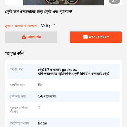
2
/
3
প্লেট তাপ এক্সচেঞ্জারের জন্য প্লেট এবং গ্যাসকেট
মূল্য：আলোচনা সাপেক্ষে
MOQ：1
ভালো দাম
এখন যোগাযোগ
পণ্যের বর্ণনা
লক্ষণীয় করা
,
প্লেট হিট এক্সচেঞ্জার gaskets
,
তাপ এক্সচেঞ্জারের প্রতিস্থাপন প্লেট
শিল্প তাপ এক্সচেঞ্জার প্লেট
উৎপত্তি স্থল
চীন
ডেলিভারি সময়
5-8 কাজের দিন
ন্যূনতম চাহিদার
1
পরিমাণ
পরিচিতিমুলক নাম
Botai