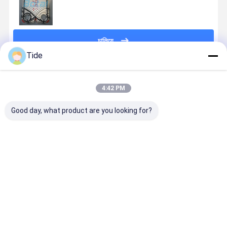
চালিয়ে
Tide
প্রস্তাবিত পণ্য
4:42 PM
Good day, what product are you looking for?
প্লেট এবং শেল তাপ
প্লেট এবং শেল তাপ
উচ্চ দক্ষতা প্লেট
খাদ্য ও পানীয়ের
এক্সচেঞ্জারগুলির উচ্চ
এক্সচেঞ্জারগুলির উচ্চ
কনডেনসার
হালকা শিল্পের জন
দক্ষতা তাপ বিনিময়
দক্ষতা তাপ বিনিময়
কাস্টমাইজড
পৃথকযোগ্য প্লেট
কনডেনসেশন সমাধান
বাষ্পীভবন
ভালো দাম
ভালো দাম
ভালো দাম
ভালো দাম