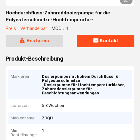
2
/
3
Hochdurchfluss-Zahnraddosierpumpe für die
Polyesterschmelze-Hochtemperatur-
Klebstoffbeschichtung
Preis：Verhandelbar
MOQ：1
Bestpreis
Kontakt
Produkt-Beschreibung
Markieren
Dosierpumpe mit hohem Durchfluss für
Polyesterschmelze
,
,
Dosierpumpe für Hochtemperaturkleber
Zahnraddosierpumpe für
Beschichtungsanwendungen
Lieferzeit
5-8 Wochen
Markenname
ZRQH
Min
1
Bestellmenge