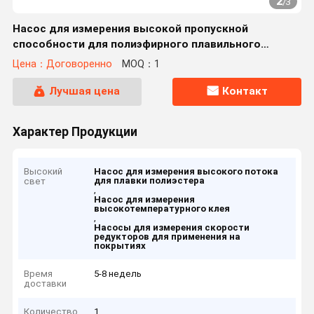
2
/
3
Насос для измерения высокой пропускной
способности для полиэфирного плавильного
высокотемпературного клеевого покрытия
Цена：Договоренно
MOQ：1
Лучшая цена
Контакт
Характер Продукции
Высокий
Насос для измерения высокого потока
для плавки полиэстера
свет
,
Насос для измерения
высокотемпературного клея
,
Насосы для измерения скорости
редукторов для применения на
покрытиях
Время
5-8 недель
доставки
Количество
1