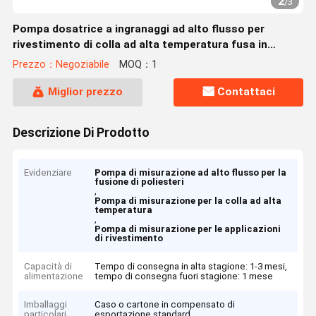
2
/
3
Pompa dosatrice a ingranaggi ad alto flusso per
rivestimento di colla ad alta temperatura fusa in
poliestere
Prezzo：Negoziabile
MOQ：1
Miglior prezzo
Contattaci
Descrizione Di Prodotto
Evidenziare
Pompa di misurazione ad alto flusso per la
fusione di poliesteri
,
Pompa di misurazione per la colla ad alta
temperatura
,
Pompa di misurazione per le applicazioni
di rivestimento
Capacità di
Tempo di consegna in alta stagione: 1-3 mesi,
alimentazione
tempo di consegna fuori stagione: 1 mese
Imballaggi
Caso o cartone in compensato di
particolari
esportazione standard