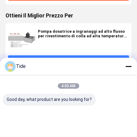
Ottieni Il Miglior Prezzo Per
Pompa dosatrice a ingranaggi ad alto flusso
per rivestimento di colla ad alta temperatura
fusa in poliestere
Continua
Tide
Prodotti Raccomandati
4:03 AM
Good day, what product are you looking for?
Jrg-2.4X2
1 ingresso 2
0.6-3.6cc/Rev
Jrg pompa
2.4cc/Rev
uscite
Pompa di
adesiva per
pompa di
Spinning
misurazione
fusione di