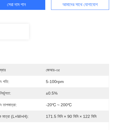
সেরা দাম পান
আমাদের সাথে যোগাযোগ
্বার
জেআর-৩৫
িং গতি:
5-100rpm
নির্ভুলতা:
±0.5%
ং তাপমাত্রা:
-20℃ ~ 200℃
িক মাত্রা (L×W×H):
171.5 মিমি × 90 মিমি × 122 মিমি