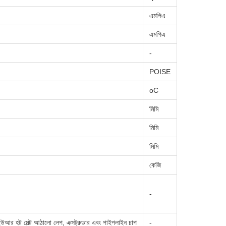
এমপিএ
এমপিএ
-
POISE
oC
মিমি
মিমি
মিমি
কেজি
-
িইউআর হট মেল্ট আঠালো লেপ, এক্সট্রুডার এবং পাইপলাইন চাপ
-