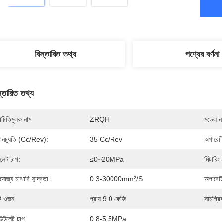
বিস্তারিত তথ্য
পণ্যের বর্ণনা
স্তারিত তথ্য
িচিতিমুলক নাম
ZRQH
মডেল নম
থানচ্যুতি (Cc/Rev):
35 Cc/Rev
অপারেট
লেট চাপ:
≤0~20MPa
মিটারিং 
রযোজ্য মাঝারি সান্দ্রতা:
0.3-30000mm²/S
অপারেটি
ট ওজন:
প্রায় 9.0 কেজি
সামগ্র
টলেট চাপ:
0.8-5.5MPa