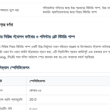
পলিয়েস্টার গলিতের জন্য উচ্চ প্রবাহের মিটারিং পাম্প
, 
উচ্চ ত
শেষভাবে তুলে ধরা:
কভারিং অ্যাপ্লিকেশনের জন্য গিয়ার মিটারিং পাম্প
যের বর্ণনা
 সিরিজ স্ট্যাপল ফাইবার ও পলিস্টার মেল্ট মিটারিং পাম্প
সিরিজ গিয়ার মিটারিং পাম্প একটি উচ্চ-নির্ভুলতা তরল পরিবহন সরঞ্জাম যা বিশেষভাবে স্ট্যাপল ফাইব
াক্ট ওয়ান ইন ওয়ান আউট স্ট্রাকচার গ্রহণ করা, এটি স্থিতিশীল প্রবাহ আউটপুট এবং চমৎকার চাপ প
ng, PUR গরম গলিত আঠালো স্প্রে ব্যবহার করা হয়,এবং অন্যান্য যথার্থ প্রক্রিয়া.
িক্যাল স্পেসিফিকেশন
ন্ট
স্পেসিফিকেশন
েল
জেআর-৩৫
্লব প্রতি স্থানচ্যুতি
20.0
ারেটিং গতি
৫-১০০