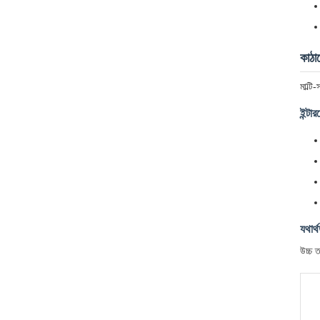
কাঠা
মাল্ট
ইন্টা
যথার্থ
উচ্চ ত