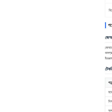
বি
পণ্
জেআর
জেআর 
কমপ্য
foami
টেকন
পয়ে
মড
বিপ
অপ