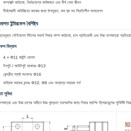
কম্প্যাক্ট কাঠামো, নির্ভরযোগ্য কর্মক্ষমতা এবং দীর্ঘ সেবা জীবন
দীর্ঘমেয়াদী অবিচ্ছিন্ন কাজের জন্য উপযুক্ত, কম শব্দ সহ স্থিতিশীল অপারেশন
মোগত ইন্টারফেস বৈশিষ্ট্য
ি-স্তরযুক্ত স্টেইনলেস স্টিলের যথার্থ গিয়ার পাম্প কাঠামো, চাপ প্রতিরোধী এবং উচ্চ তাপমাত্রা প্র
রফেস বিন্যাস
4 × Φ11 মাউন্ট হোলস
ইনপুট / আউটপুট আকারঃ Φ13
কেন্দ্রীয় শ্যাফ্ট সংযোগঃ Φ16
বাহ্যিক সহায়ক বন্দরঃ Φ10, Φ8 এবং অন্যান্য সহায়ক গর্ত
তা সুবিধা
াপমাত্রা এবং উচ্চ চাপের অধীনে উচ্চ সান্দ্রতা তরলগুলির জন্য গিয়ার ম্যাশিং ক্লিয়ারেন্সের সুনির্দিষ্ট নিয