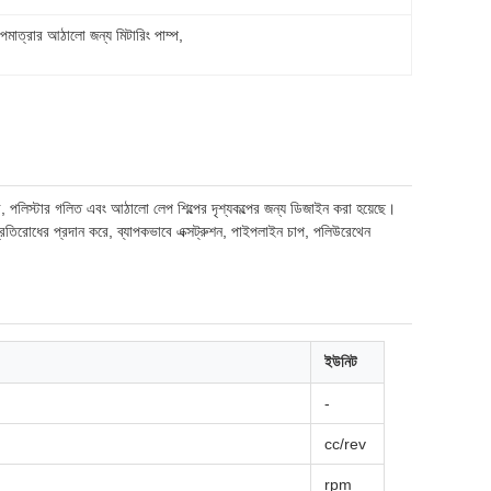
াপমাত্রার আঠালো জন্য মিটারিং পাম্প
, 
ার, পলিস্টার গলিত এবং আঠালো লেপ শিল্পের দৃশ্যকল্পের জন্য ডিজাইন করা হয়েছে।
্রতিরোধের প্রদান করে, ব্যাপকভাবে এক্সট্রুশন, পাইপলাইন চাপ, পলিউরেথেন
ইউনিট
-
cc/rev
rpm