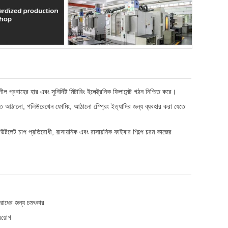
 প্রবাহের হার এবং সুনির্দিষ্ট মিটারিং ইলেক্ট্রনিক ফিলামেন্ট গঠন নিশ্চিত করে।
লিত আঠালো, পলিউরেথেন ফোমিং, আঠালো স্প্রেিং ইত্যাদির জন্য ব্যবহার করা যেতে
লেট চাপ প্রতিরোধী, রাসায়নিক এবং রাসায়নিক ফাইবার শিল্পে চরম কাজের
িরোধের জন্য চমৎকার
রয়োগ