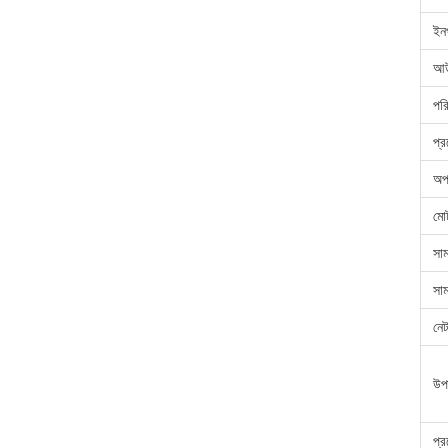
ইন
আউ
পরি
প্র
অপা
মোট
সাম
সাম
নে
উপ
প্র