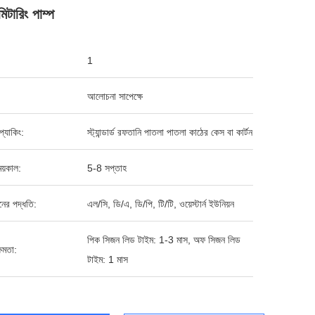
মিটারিং পাম্প
1
আলোচনা সাপেক্ষে
ড প্যাকিং:
স্ট্যান্ডার্ড রফতানি পাতলা পাতলা কাঠের কেস বা কার্টন
য়কাল:
5-8 সপ্তাহ
ানের পদ্ধতি:
এল/সি, ডি/এ, ডি/পি, টি/টি, ওয়েস্টার্ন ইউনিয়ন
পিক সিজন লিড টাইম: 1-3 মাস, অফ সিজন লিড
ষমতা:
টাইম: 1 মাস