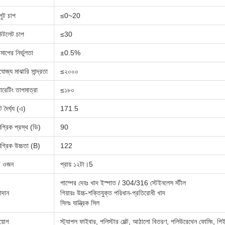
পুট চাপ
≤0~20
টলেট চাপ
≤30
মাপের নির্ভুলতা
±0.5%
যোজ্য মাঝারি সান্দ্রতা
≤২০০০
রেটিং তাপমাত্রা
≤১৮০
 দৈর্ঘ্য (এ)
171.5
গ্রিক প্রস্থ (ডি)
90
গ্রিক উচ্চতা (B)
122
ট ওজন
প্রায় ১২টা।5
পাম্পের দেহঃ খাদ ইস্পাত / 304/316 স্টেইনলেস স্টীল
াদান
গিয়ারঃ উচ্চ-শক্তিযুক্ত পরিধান-প্রতিরোধী খাদ
সিলঃ যান্ত্রিক সিল
য়োগ
স্ট্যাপল ফাইবার, পলিস্টার মেল্ট, আঠালো বিতরণ, পলিউরেথেন ফোমিং, প