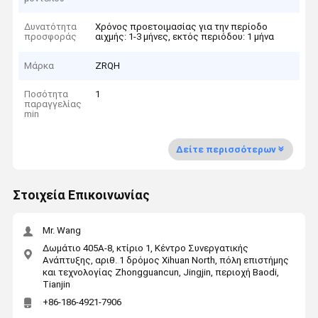
Δυνατότητα
Χρόνος προετοιμασίας για την περίοδο
προσφοράς
αιχμής: 1-3 μήνες, εκτός περιόδου: 1 μήνα
Μάρκα
ZRQH
Ποσότητα
1
παραγγελίας
min
Δείτε περισσότερων
Στοιχεία Επικοινωνίας
Mr. Wang
Δωμάτιο 405A-8, κτίριο 1, Κέντρο Συνεργατικής
Ανάπτυξης, αριθ. 1 δρόμος Xihuan North, πόλη επιστήμης
και τεχνολογίας Zhongguancun, Jingjin, περιοχή Baodi,
Tianjin
+86-186-4921-7906