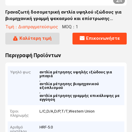
2
/
4
Γραναζωτή δοσομετρική αντλία υψηλού ιξώδους για
βιομηχανική γραμμή ψεκασμού και επίστρωσης
χρωμάτων
Τιμή：Διαπραγματεύσιμος
MOQ：1
Καλύτερη τιμή
Επικοινωνήστε
Περιγραφή Προϊόντων
Υψηλό φως
αντλία μέτρησης υψηλής ιξώδους για
μπογιά
,
αντλία μέτρησης βιομηχανικού
εξοπλισμού
,
αντλία μέτρησης γραμμής επικάλυψης με
εγγύηση
Όροι
L/C,D/A,D/P,T/T,Western Union
πληρωμής
Αριθμό
HRF-5.0
μοντέλου