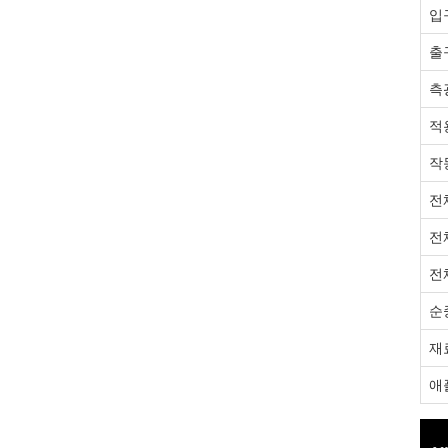
입
출
측
적
작
전
전
전
순
재
애