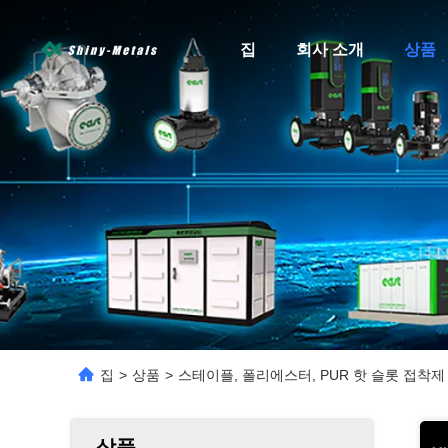
집
회사 소개
상품
집
>
상품
>
스테이플, 폴리에스터, PUR 핫 슬롯 접착제
상품