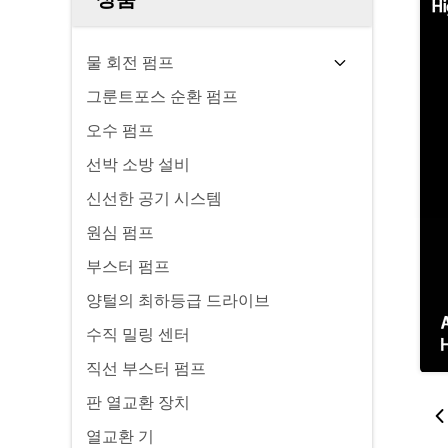
물 회전 펌프
그룬트포스 순환 펌프
오수 펌프
선박 소방 설비
신선한 공기 시스템
원심 펌프
부스터 펌프
양털의 최하등급 드라이브
수직 밀링 센터
직선 부스터 펌프
판 열교환 장치
열교환 기