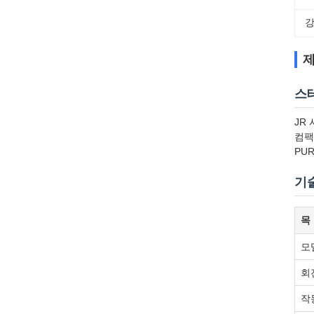
강
제
스
JR
컴팩
PU
기
목
모
회
작