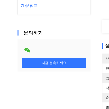
계량 펌프
문의하기
상
브
지금 접촉하세요
변
입
적
순
출