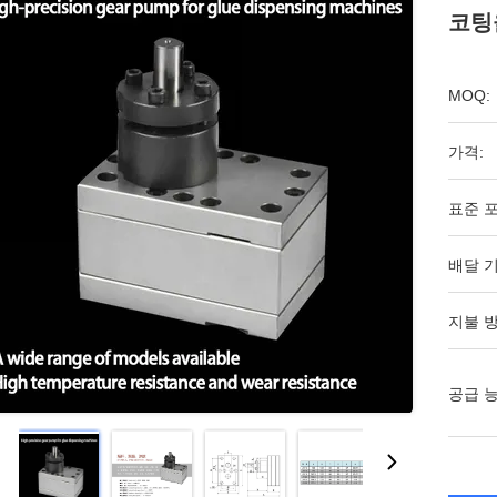
코팅
MOQ:
가격:
표준 포
배달 기
지불 방
공급 능