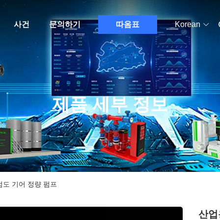
사건
문의하기
따옴표
Korean
제품 세부 정보
점도 기어 정량 펌프
산업