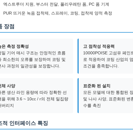
엑스트루더 지원, 부스터 전달, 폴리우레탄 폼, PC 폼 기계
PUR 뜨거운 녹음 접착제, 스프레이, 코팅, 접착제 양적 측정
품 장점
높은 측정 정확성
고 점착성 적응력
정밀 기어 매시 구조는 안정적인 흐름
10000POISE 고섬유 페
과 최소한의 오류를 보장하며 코팅 및
로 적응하여 코팅 산업의 
분사 과정의 일관성을 보장합니다.
조건을 충족합니다.
전체 사양
표준화 된 설치
다른 생산 라인 용량에 따라 정확한 선
모든 모델에 대한 통합된 
을 위해 3.6 ~ 10cc / r의 전체 밀집량
및 나사 사양, 표준화된 변
커버리지
수를 촉진
조적 인터페이스 특징