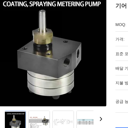
기어
MOQ:
가격:
표준 포
배달 기
지불 방
공급 능