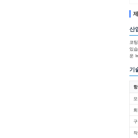
제
산
코팅
있습
운 
기
항
모
회
구
작