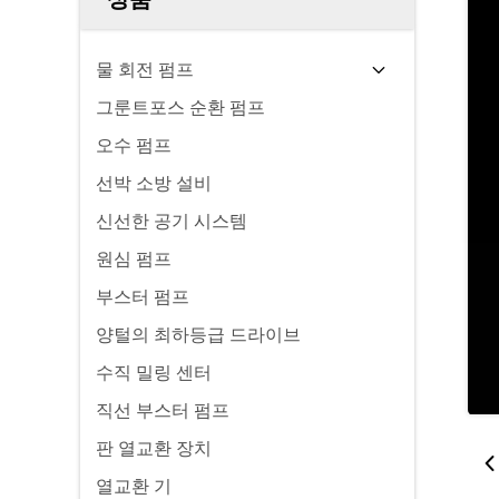
물 회전 펌프
그룬트포스 순환 펌프
오수 펌프
선박 소방 설비
신선한 공기 시스템
원심 펌프
부스터 펌프
양털의 최하등급 드라이브
수직 밀링 센터
직선 부스터 펌프
판 열교환 장치
열교환 기