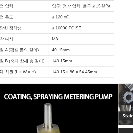
업 압력
입구: 정상 압력; 출구 ≤ 15 MPa
업 온도
≤ 120 oC
당한 점착성
≤ 10000 POISE
착 나사
M8
원 A (펌프 몸의 길이)
40.15mm
원 B (축과 함께 총 길이)
140.15mm
체 차원 (L × W × H)
140.15 × 86 × 54.45mm