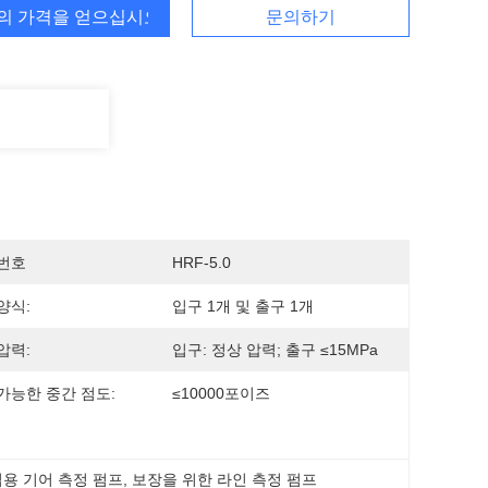
의 가격을 얻으십시오
문의하기
번호
HRF-5.0
양식:
입구 1개 및 출구 1개
압력:
입구: 정상 압력; 출구 ≤15MPa
가능한 중간 점도:
≤10000포이즈
용 기어 측정 펌프
, 
보장을 위한 라인 측정 펌프