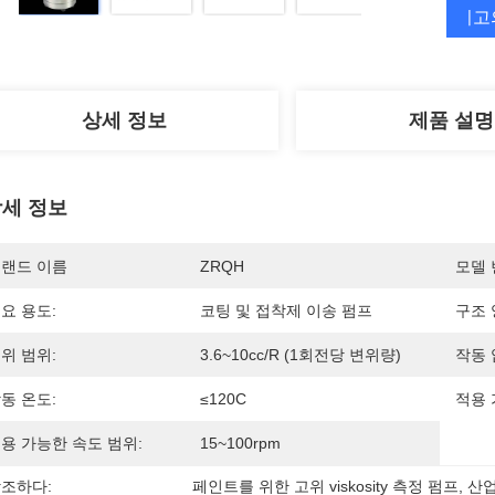
최고
상세 정보
제품 설명
세 정보
랜드 이름
ZRQH
모델 
요 용도:
코팅 및 접착제 이송 펌프
구조 
위 범위:
3.6~10cc/R (1회전당 변위량)
작동 
동 온도:
≤120C
적용 
용 가능한 속도 범위:
15~100rpm
조하다:
페인트를 위한 고위 viskosity 측정 펌프
, 
산업