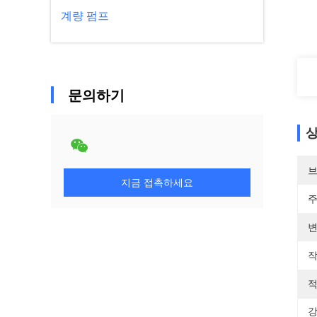
계량 펌프
문의하기
상
브
지금 접촉하세요
주
변
작
적
강