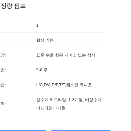
 정량 펌프
1
협상 가능
장:
표준 수출 합판 케이스 또는 상자
간:
5-8 주
법:
L/C,D/A,D/P,T/T,웨스턴 유니온
성수기 리드타임: 1-3개월, 비성수기
력:
리드타임: 1개월