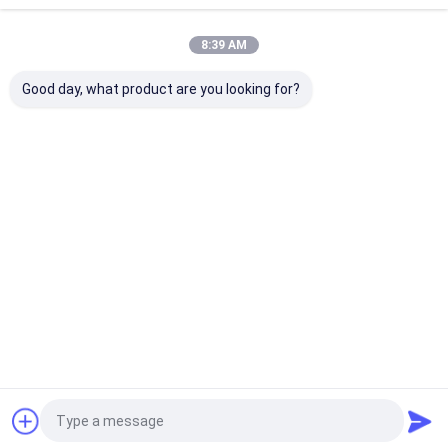
Hot Melt
Adhesive
Desktop Site
홈
사이트맵
연락처
8:39 AM
사이트맵
개인 정보 정책
품질
물 회전 펌프
중국 공장.Copyright © 2026 Tianjin Shiny-Metals
Good day, what product are you looking for?
Technology Co., Ltd.. All Rights Reserved.
홈
제품 소개
회사 소개
공장 투어