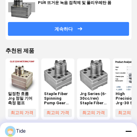
PUR 뜨거운 녹음 접착제 및 폴리우레탄 폼
계속하다
추천된 제품
일정한 흐름
Staple Fiber
Jrg Series (6-
High
Jrg 정밀 기어
Spinning
30cc/rev)
Precision
측정 펌프
Pump Gear
Staple Fiber
Jrg-30 Sta
Metering
Spinning
Fiber
Pump for
Pump High
Spinning
최고의 가격
최고의 가격
최고의 가격
최고의 가
Polyurethane
Temp &
Pump
Foaming PUR
Pressure
30cc/Rev f
Hot Melt
Resistant
Polyureth
Adhesive
Foaming
Tide
Coating
Machine/