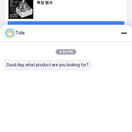
측정 펌프
계속하다
Tide
추천된 제품
4:33 PM
Good day, what product are you looking for?
Jrg-2.4X2
1 입구 2 출구
0.6-3.6cc/Rev
Jrg 고위
2.4cc/Rev 고
반사 측정 펌프
화학 섬유 회전
viskosity
정밀 화학 섬유
애완 동물 나일
측정 펌프 (하나
머 녹기 화학
회전 기어 측정
론 필라멘트 반
의 입구 두 개의
유 & 접착제
펌프
사를 위해
출구)
용 시스템
최고의 가격
최고의 가격
최고의 가격
최고의 가