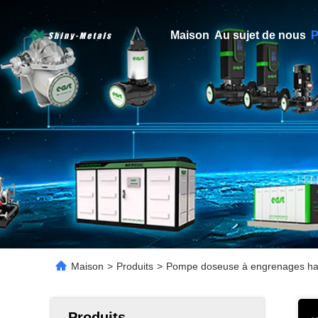
Maison
Au sujet de nous
P
Maison
>
Produits
>
Pompe doseuse à engrenages haute
Produits