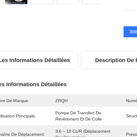
Obte
Les Informations Détaillées
Description De 
es Informations Détaillées
om De Marque
ZRQH
Numé
Pompe De Transfert De 
ilisation Principale:
Struc
Revêtement Et De Colle
3,6 ~ 10 Cc/R (déplacement 
haîne De Déplacement:
Press