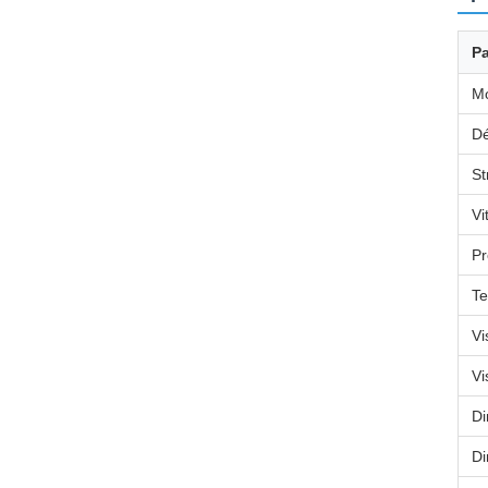
P
M
Dé
St
Vi
Pr
Te
Vi
Vi
Di
Di