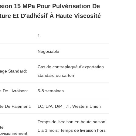
sion 15 MPa Pour Pulvérisation De
ture Et D'adhésif À Haute Viscosité
1
Négociable
Cas de contreplaqué d'exportation
age Standard:
standard ou carton
e De Livraison:
5-8 semaines
e De Paiement:
LC, D/A, D/P, T/T, Western Union
Temps de livraison en haute saison:
té
1 à 3 mois; Temps de livraison hors
ovisionnement: