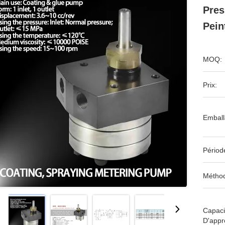
Pres
Pein
MOQ:
Prix:
Emball
Périod
Méthod
Capaci
D'appr