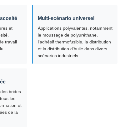
iscosité
Multi-scénario universel
ures et
Applications polyvalentes, notamment
sité,
le moussage de polyuréthane,
e travail
l'adhésif thermofusible, la distribution
du
et la distribution d'huile dans divers
scénarios industriels.
sée
 des brides
tous les
formation et
ées de la