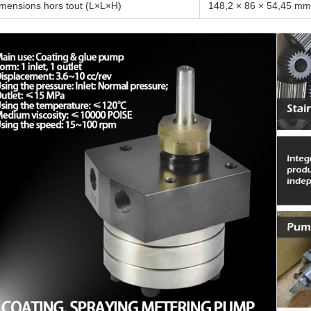
mensions hors tout (L×L×H)
148,2 × 86 × 54,45 mm