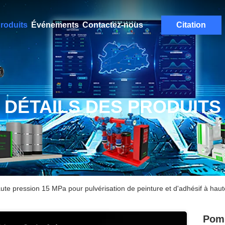
roduits
Événements
Contactez-nous
Citation
DÉTAILS DES PRODUITS
 pression 15 MPa pour pulvérisation de peinture et d'adhésif à haute
Pom