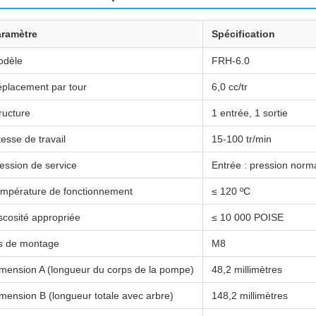
aramètre
Spécification
odèle
FRH-6.0
placement par tour
6,0 cc/tr
ructure
1 entrée, 1 sortie
tesse de travail
15-100 tr/min
ession de service
Entrée : pression norm
mpérature de fonctionnement
≤ 120 ºC
scosité appropriée
≤ 10 000 POISE
s de montage
M8
mension A (longueur du corps de la pompe)
48,2 millimètres
mension B (longueur totale avec arbre)
148,2 millimètres