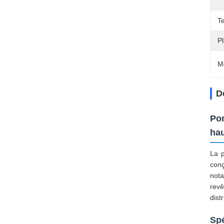
T
Pl
M
D
Pom
hau
La p
conç
nota
revê
dist
Spé