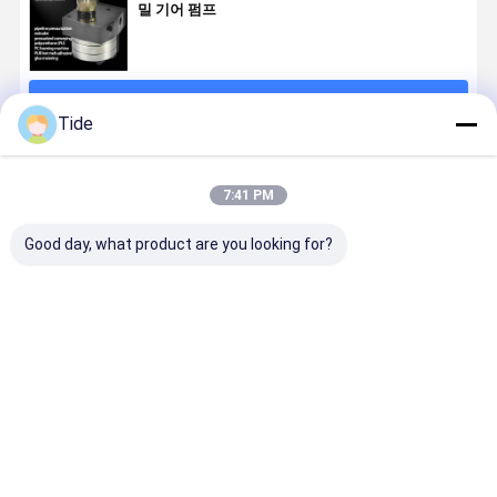
밀 기어 펌프
계속하다
Tide
추천된 제품
7:41 PM
Good day, what product are you looking for?
Jrg-2.4X2
1 입구 2 출구
0.6-3.6cc/Rev
Jrg 고위
2.4cc/Rev 고
반사 측정 펌프
화학 섬유 회전
viskosity
정밀 화학 섬유
애완 동물 나일
측정 펌프 (하나
머 녹기 화학
회전 기어 측정
론 필라멘트 반
의 입구 두 개의
유 & 접착제
펌프
사를 위해
출구)
용 시스템
최고의 가격
최고의 가격
최고의 가격
최고의 가