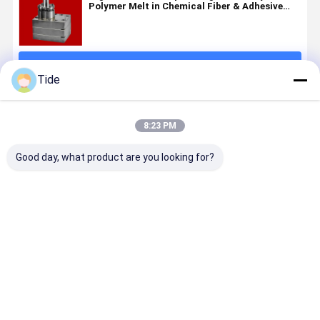
Polymer Melt in Chemical Fiber & Adhesive
Dosing System
계속하다
Tide
추천된 제품
8:23 PM
Good day, what product are you looking for?
Jrg-2.4X2
1 Inlet 2
0.6-3.6cc/Rev
High Press
2.4cc/Rev
Outlets
Chemical
40MPa Jrg
High
Spinning
Fiber
Spinning
Precision
Metering
Spinning
Gear Pum
Chemical
Pump for Pet
Metering
for Chemic
최고의 가격
최고의 가격
최고의 가격
최고의 가
Fiber
Nylon
Pump (One
Fiber
Spinning
Filament
Inlet Two
Extrusion 
Gear
Spinning
Outlets)
Polyureth
Metering
Foaming L
Pump