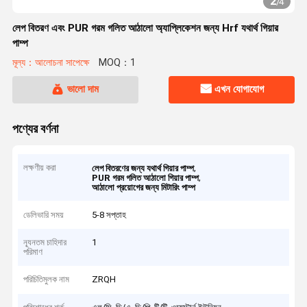
2
/
4
লেপ বিতরণ এবং PUR গরম গলিত আঠালো অ্যাপ্লিকেশন জন্য Hrf যথার্থ গিয়ার
পাম্প
মূল্য：আলোচনা সাপেক্ষে
MOQ：1
ভালো দাম
এখন যোগাযোগ
পণ্যের বর্ণনা
লক্ষণীয় করা
,
লেপ বিতরণের জন্য যথার্থ গিয়ার পাম্প
,
PUR গরম গলিত আঠালো গিয়ার পাম্প
আঠালো প্রয়োগের জন্য মিটারিং পাম্প
ডেলিভারি সময়
5-8 সপ্তাহ
ন্যূনতম চাহিদার
1
পরিমাণ
পরিচিতিমুলক নাম
ZRQH