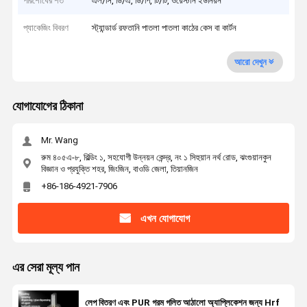
পরিশোধের শর্ত
এল/সি, ডি/এ, ডি/পি, টি/টি, ওয়েস্টার্ন ইউনিয়ন
প্যাকেজিং বিবরণ
স্ট্যান্ডার্ড রফতানি পাতলা পাতলা কাঠের কেস বা কার্টন
আরো দেখুন
যোগাযোগের ঠিকানা
Mr. Wang
রুম ৪০৫এ-৮, বিল্ডিং ১, সহযোগী উন্নয়ন কেন্দ্র, নং ১ সিহুয়ান নর্থ রোড, ঝংগুয়ানকুন
বিজ্ঞান ও প্রযুক্তি শহর, জিংজিন, বাওডি জেলা, তিয়ানজিন
+86-186-4921-7906
এখন যোগাযোগ
এর সেরা মূল্য পান
লেপ বিতরণ এবং PUR গরম গলিত আঠালো অ্যাপ্লিকেশন জন্য Hrf