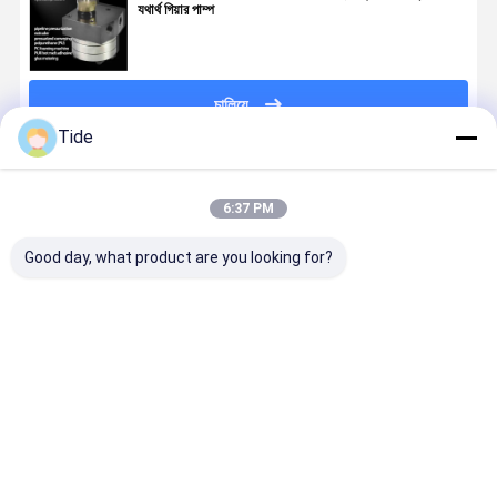
যথার্থ গিয়ার পাম্প
চালিয়ে
Tide
প্রস্তাবিত পণ্য
6:37 PM
Good day, what product are you looking for?
Jrg-2.4X2
পোষা প্রাণী নাইলন
0.6-3.6cc/রেভ
রাসায়নিক ফাইবা
2.4cc/Rev উচ্চ
ফিলামেন্ট স্পিনিংয়ের
কেমিক্যাল ফাইবার
এবং আঠালো ডো
নির্ভুলতা রাসায়নিক
জন্য 1 খাঁড়ি 2
স্পিনিং মিটারিং পাম্প
সিস্টেমে উচ্চ সান্দ
ফাইবার স্পিনিং গিয়ার
আউটলেট স্পিনিং
(এক ইনলেট দুটি
পলিমার গলানোর 
মিটারিং পাম্প
মিটারিং পাম্প
আউটলেট)
Jrg গ্লু গিয়ার প
ভালো দাম
ভালো দাম
ভালো দাম
ভালো দাম