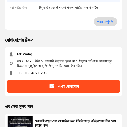
প্যাকেজিং বিবরণ
স্ট্যান্ডার্ড রফতানি পাতলা পাতলা কাঠের কেস বা কার্টন
আরো দেখুন
যোগাযোগের ঠিকানা
Mr. Wang
রুম ৪০৫এ-৮, বিল্ডিং ১, সহযোগী উন্নয়ন কেন্দ্র, নং ১ সিহুয়ান নর্থ রোড, ঝংগুয়ানকুন
বিজ্ঞান ও প্রযুক্তি শহর, জিংজিন, বাওডি জেলা, তিয়ানজিন
+86-186-4921-7906
এখন যোগাযোগ
এর সেরা মূল্য পান
ক্ষয়কারী পেইন্ট এবং রাসায়নিক তরল মিটারিং জন্য স্টেইনলেস স্টীল লেপ
গিয়ার পাম্প