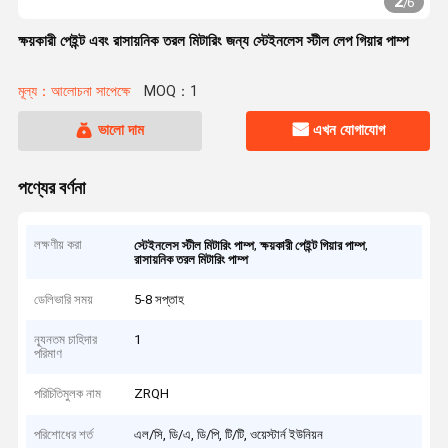
2
/
6
ক্ষয়কারী পেইন্ট এবং রাসায়নিক তরল মিটারিং জন্য স্টেইনলেস স্টীল লেপ গিয়ার পাম্প
মূল্য：আলোচনা সাপেক্ষে
MOQ：1
ভালো দাম
এখন যোগাযোগ
পণ্যের বর্ণনা
লক্ষণীয় করা
,
,
স্টেইনলেস স্টীল মিটারিং পাম্প
ক্ষয়কারী পেইন্ট গিয়ার পাম্প
রাসায়নিক তরল মিটারিং পাম্প
ডেলিভারি সময়
5-8 সপ্তাহ
ন্যূনতম চাহিদার
1
পরিমাণ
পরিচিতিমুলক নাম
ZRQH
পরিশোধের শর্ত
এল/সি, ডি/এ, ডি/পি, টি/টি, ওয়েস্টার্ন ইউনিয়ন