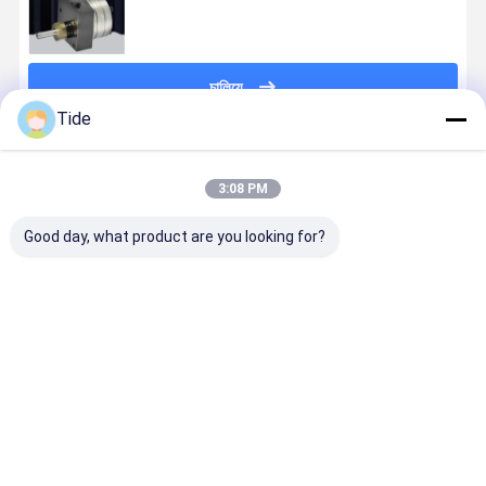
চালিয়ে
Tide
প্রস্তাবিত পণ্য
3:08 PM
Good day, what product are you looking for?
Staple Fiber
Jrg Series (6-
High
Staple Fib
Spinning
30cc/rev)
Precision
Spinning
Pump Gear
Staple Fiber
Jrg-30 Staple
Pump Gea
Metering
Spinning
Fiber
Metering
Pump for
Pump High
Spinning
Pump for
ভালো দাম
ভালো দাম
ভালো দাম
ভালো দাম
Polyurethane
Temp &
Pump
Polyureth
Foaming PUR
Pressure
30cc/Rev for
Foaming P
Hot Melt
Resistant
Polyurethane/PC
Hot Melt
Adhesive
Foaming
Adhesive
Coating
Machine/PUR
Coating
Hot Melt